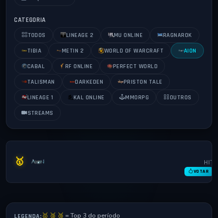
CATEGORIA
TODOS
LINEAGE 2
MU ONLINE
RAGNAROK
TIBIA
METIN 2
WORLD OF WARCRAFT
AION
CABAL
RF ONLINE
PERFECT WORLD
TALISMAN
DARKEDEN
PRISTON TALE
LINEAGE 1
KAL ONLINE
MMORPG
OUTROS
STREAMS
0
Kaion
🥇
HITS
🇺🇸
AION
VOTAR
🥇 🥈 🥉
= Top 3 do período
LEGENDA: