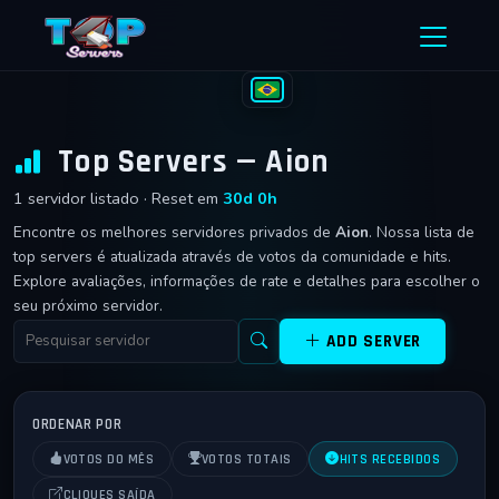
Ir para o conteúdo
Top Servers — Aion
1 servidor listado · Reset em
30d 0h
Encontre os melhores servidores privados de
Aion
. Nossa lista de
top servers é atualizada através de votos da comunidade e hits.
Explore avaliações, informações de rate e detalhes para escolher o
seu próximo servidor.
ADD SERVER
ORDENAR POR
VOTOS DO MÊS
VOTOS TOTAIS
HITS RECEBIDOS
CLIQUES SAÍDA