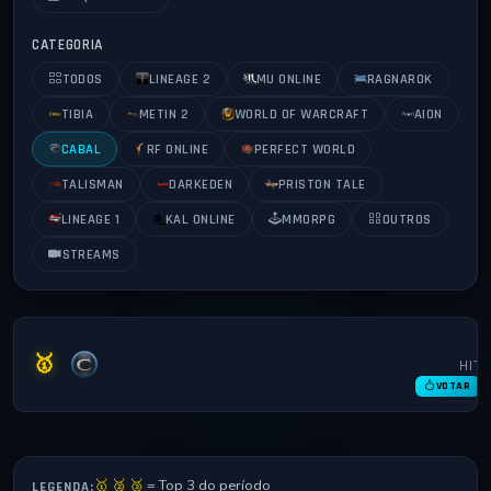
CATEGORIA
TODOS
LINEAGE 2
MU ONLINE
RAGNAROK
TIBIA
METIN 2
WORLD OF WARCRAFT
AION
CABAL
RF ONLINE
PERFECT WORLD
TALISMAN
DARKEDEN
PRISTON TALE
LINEAGE 1
KAL ONLINE
MMORPG
OUTROS
STREAMS
0
Cabal Mystic
🥇
HITS
🇺🇸
CABAL
VOTAR
🥇 🥈 🥉
= Top 3 do período
LEGENDA: