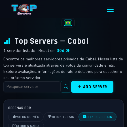
Ir para o conteúdo
Top Servers — Cabal
1 servidor listado · Reset em
30d 0h
Encontre os melhores servidores privados de
Cabal
. Nossa lista de
top servers é atualizada através de votos da comunidade e hits.
Explore avaliações, informações de rate e detalhes para escolher o
seu próximo servidor.
ADD SERVER
ORDENAR POR
VOTOS DO MÊS
VOTOS TOTAIS
HITS RECEBIDOS
CLIQUES SAÍDA