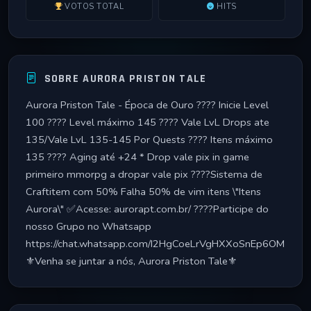
VOTOS TOTAL
HITS
SOBRE AURORA PRISTON TALE
Aurora Priston Tale - Época de Ouro ???? Inicie Level
100 ???? Level máximo 145 ???? Vale LvL Drops ate
135/Vale LvL 135-145 Por Quests ???? Itens máximo
135 ???? Aging até +24 * Drop vale pix in game
primeiro mmorpg a dropar vale pix ????Sistema de
Craftitem com 50% Falha 50% de vim itens \"Itens
Aurora\" ✅Acesse: aurorapt.com.br/ ????Participe do
nosso Grupo no Whatsapp
https://chat.whatsapp.com/I2HgCoeLrVgHXXoSnEp6OM
⚜️Venha se juntar a nós, Aurora Priston Tale⚜️