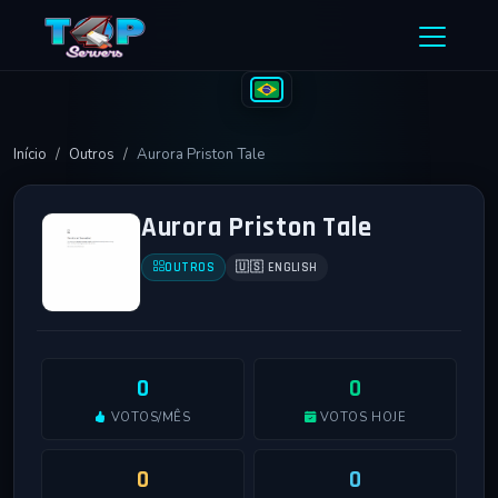
Ir para o conteúdo
Início
Outros
Aurora Priston Tale
Aurora Priston Tale
OUTROS
🇺🇸 ENGLISH
0
0
VOTOS/MÊS
VOTOS HOJE
0
0