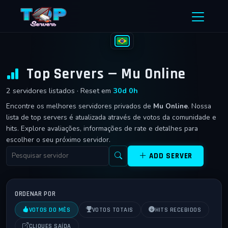
Ir para o conteúdo
Top Servers — Mu Online
2 servidores listados · Reset em
30d 0h
Encontre os melhores servidores privados de
Mu Online
. Nossa
lista de top servers é atualizada através de votos da comunidade e
hits. Explore avaliações, informações de rate e detalhes para
escolher o seu próximo servidor.
ADD SERVER
ORDENAR POR
VOTOS DO MÊS
VOTOS TOTAIS
HITS RECEBIDOS
CLIQUES SAÍDA