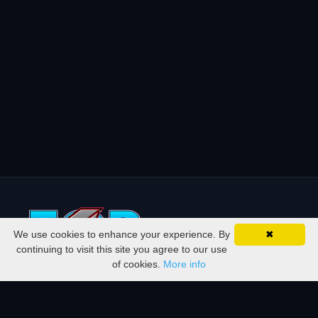
We use cookies to enhance your experience. By
✖
continuing to visit this site you agree to our use
of cookies.
More info
All Servers in one Place! Vote for your
favorite MMO servers