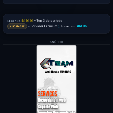
🥇 🥈 🥉
= Top 3 do período
LEGENDA:
= Servidor Premium
Reset em
30d 0h
⭐ DESTAQUE
ANÚNCIO