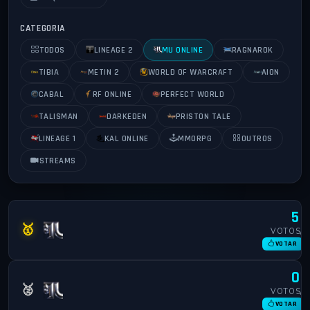
CATEGORIA
TODOS
LINEAGE 2
MU ONLINE
RAGNAROK
TIBIA
METIN 2
WORLD OF WARCRAFT
AION
CABAL
RF ONLINE
PERFECT WORLD
TALISMAN
DARKEDEN
PRISTON TALE
LINEAGE 1
KAL ONLINE
MMORPG
OUTROS
STREAMS
5
PureRPG Season 21 Part 1-3
🥇
VOTOS/M
🇪🇺
MU ONLINE
X100 S21
VOTAR
0
www.skymu.net s19 part 1-2
🥈
VOTOS/M
🇺🇸
MU ONLINE
VOTAR